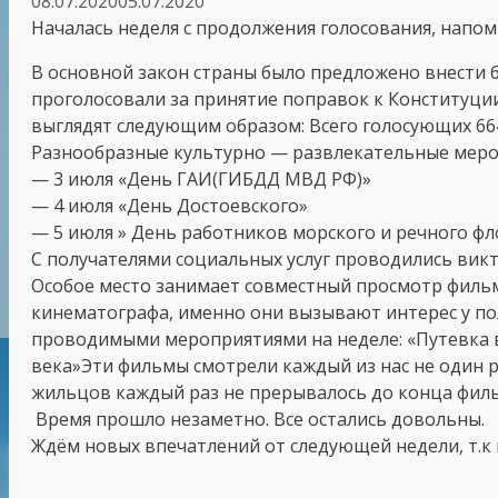
08.07.2020
05.07.2020
Началась неделя с продолжения голосования, напом
В основной закон страны было предложено внести б
проголосовали за принятие поправок к Конституции
выглядят следующим образом: Всего голосующих 664,
Разнообразные культурно — развлекательные мероп
— 3 июля «День ГАИ(ГИБДД МВД РФ)»
— 4 июля «День Достоевского»
— 5 июля » День работников морского и речного фл
С получателями социальных услуг проводились вик
Особое место занимает совместный просмотр филь
кинематографа, именно они вызывают интерес у по
проводимыми мероприятиями на неделе: «Путевка в
века»Эти фильмы смотрели каждый из нас не один р
жильцов каждый раз не прерывалось до конца филь
Время прошло незаметно. Все остались довольны.
Ждём новых впечатлений от следующей недели, т.к