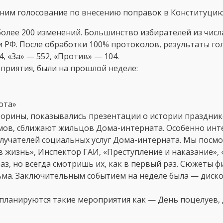
ним голосование по внесению поправок в Конституцию 
олее 200 изменений. Большинство избирателей из числа
 РФ. После обработки 100% протоколов, результаты го
 «За» — 552, «Против» — 104.
риятия, были на прошлой неделе:
ота»
торины, показывались презентации о истории праздни
мов, сближают жильцов Дома-интерната. Особенно инт
лучателей социальных услуг Дома-интерната. Мы посмот
 жизнь», Инспектор ГАИ, «Преступление и наказание», 
аз, но всегда смотришь их, как в первый раз. Сюжеты 
ма. Заключительным событием на неделе была — диско
 планируются такие мероприятия как — День поцелуев,